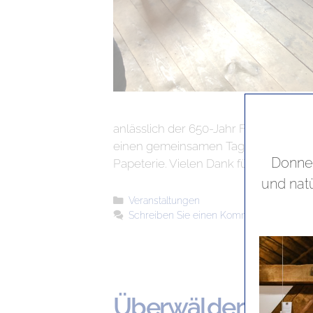
anlässlich der 650-Jahr Feier in As
einen gemeinsamen Tag der offenen Tür
Donner
Papeterie. Vielen Dank für die überw
und nat
Veranstaltungen
Schreiben Sie einen Kommentar
Überwälder Traum