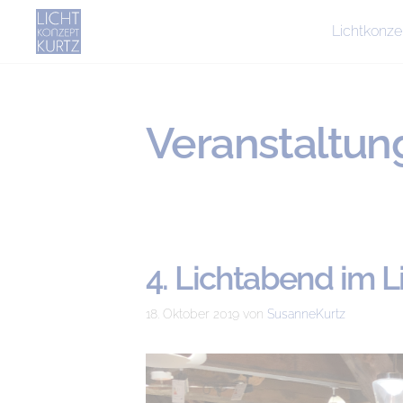
Lichtkonze
Veranstaltun
4. Lichtabend im L
18. Oktober 2019
von
SusanneKurtz