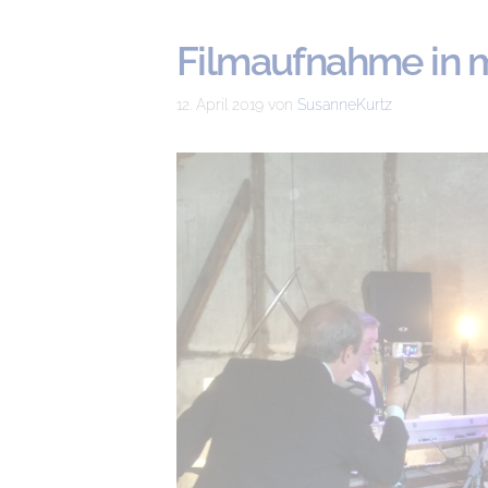
Filmaufnahme in m
12. April 2019
von
SusanneKurtz