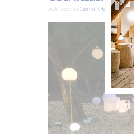
13. Juli 2019
von
SusanneKurtz