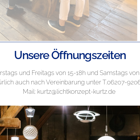
Unsere Öffnungszeiten
chbach veranstalteten die Aschbacher Gewerbetreibenden
 – Ein voller Erfolg! Auch mit dabei bei mir Schneiders
stags und Freitags von 15-18h und Samstags von
ältigende Resonanz.
ürlich auch nach Vereinbarung unter T.06207-920
Mail: kurtz@lichtkonzept-kurtz.de
nacht 2019