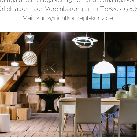
ürlich auch nach Vereinbarung unter T.06207-920
Mail: kurtz@lichtkonzept-kurtz.de