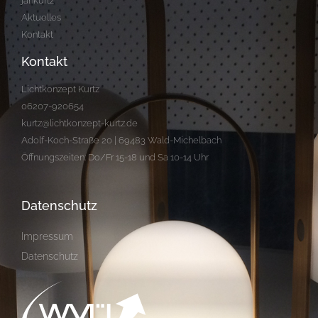
jankurtz
Aktuelles
Kontakt
Kontakt
Lichtkonzept Kurtz
06207-920654
kurtz@lichtkonzept-kurtz.de
Adolf-Koch-Straße 20 | 69483 Wald-Michelbach
Öffnungszeiten: Do/Fr 15-18 und Sa 10-14 Uhr
Datenschutz
Impressum
Datenschutz