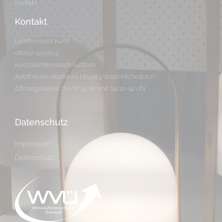
Kontakt
Kontakt
Lichtkonzept Kurtz
06207-920654
kurtz@lichtkonzept-kurtz.de
Adolf-Koch-Straße 20 | 69483 Wald-Michelbach
Öffnungszeiten: Do/Fr 15-18 und Sa 10-14 Uhr
Datenschutz
Impressum
Datenschutz