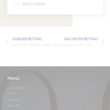
06207-920654
VORIGER BEITRAG
NÄCHSTER BEITRAG
Schon heute das Licht für morgen planen
Nuindie von SIGOR
Menü
Leistungen
Profil
jankurtz
Aktuelles