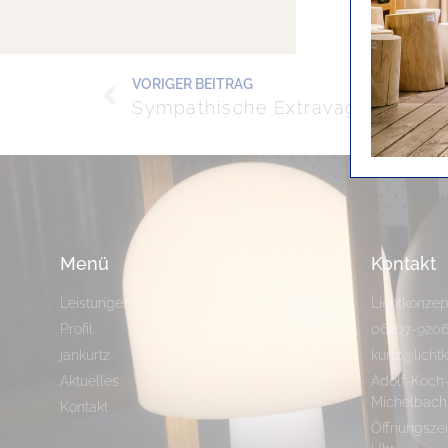
VORIGER BEITRAG
Sympathische Extravaganz
Menü
Kontakt
Leistungen
Lichtkonzep
Profil
06207-920
jankurtz
kurtz@licht
Aktuelles
Adolf-Koch-
Michelbach
Kontakt
Öffnungszei