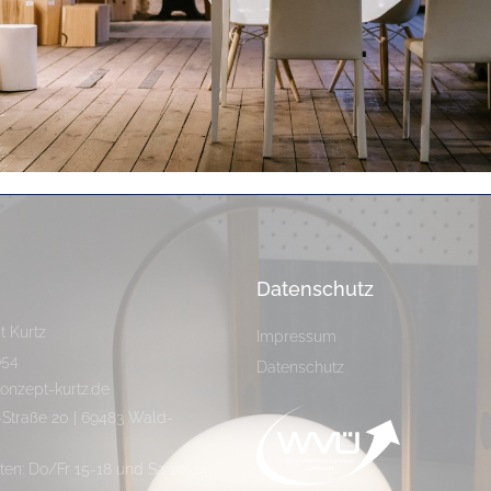
Unsere Top 6 Gründe
Datenschutz
t Kurtz
Impressum
654
Datenschutz
konzept-kurtz.de
Straße 20 | 69483 Wald-
ten: Do/Fr 15-18 und Sa 10-14