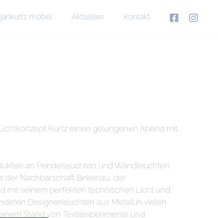
jankurtz möbel
Aktuelles
Kontakt
n Lichtkonzept Kurtz einen gelungenen Abend mit
odukten an Pendelleuchten und Wandleuchten
us der Nachbarschaft Birkenau, der
d mit seinem perfekten technischen Licht und
endeten Designerleuchten aus Metall in vielen
einem Stand von Textilexperimente und