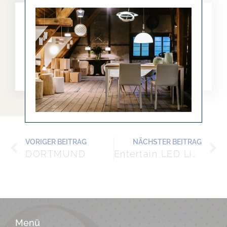
NEHMEN SIE JETZT
UNVERBINDLICH KONTAKT
ZU UNS AUF
06207-920654
VORIGER BEITRAG
NÄCHSTER BEITRAG
DORTMUND
Entertain LED Lightbar Dynamic RGB Set
Menü