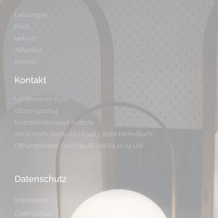
Leistungen
Profil
jankurtz
Aktuelles
Kontakt
Kontakt
Lichtkonzept Kurtz
06207-920654
kurtz@lichtkonzept-kurtz.de
Adolf-Koch-Straße 20 | 69483 Wald-Michelbach
Öffnungszeiten: Do/Fr 15-18 und Sa 10-14 Uhr
Datenschutz
Impressum
Datenschutz